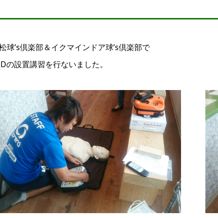
松球’s倶楽部＆イクマインドア球’s倶楽部で
EDの設置講習を行ないました。